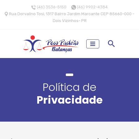
(46) 3536-5150
(46) 9902-4384
Rua Dorvalino Tosi, 1317 Bairro Jardim Marcante CEP 85660-000 -
Dois Vizinhos- PR
Política de
Privacidade