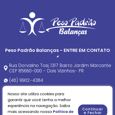
Peso Padrão Balanças - ENTRE EM CONTATO
Rua Dorvalino Tosi, 1317 Bairro Jardim Marcante
CEP 85660-000 - Dois Vizinhos- PR
(46) 9902-4384
(46) 3536-5150
Nosso site utiliza cookies para
comercial@pesopadraobalancas.com.br
garantir que você tenha a melhor
experiência na navegação. Saiba
Continuar
mais acessando nossa
Política de
e Fechar