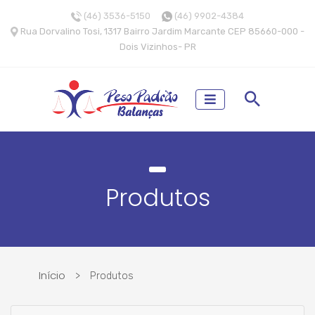
(46) 3536-5150
(46) 9902-4384
Rua Dorvalino Tosi, 1317 Bairro Jardim Marcante CEP 85660-000 -
Dois Vizinhos- PR
Produtos
Início
>
Produtos