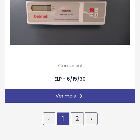
Comercial
ELP - 6/15/30
Ver mais
‹
1
2
›