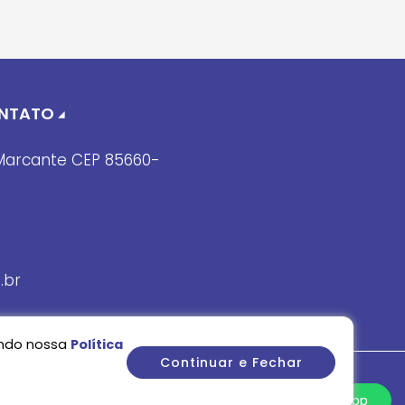
CONTATO
m Marcante CEP 85660-
.br
sando nossa
Política
Continuar e Fechar
Whatsapp