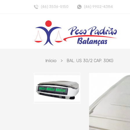
(46) 3536-5150
(46) 9902-4384
Início
>
BAL. US 30/2 CAP. 30KG