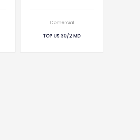
Comercial
TOP US 30/2 MD
TOLE