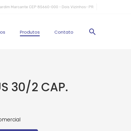
 Jardim Marcante CEP 85660-000 - Dois Vizinhos- PR
os
Produtos
Contato
US 30/2 CAP.
mercial