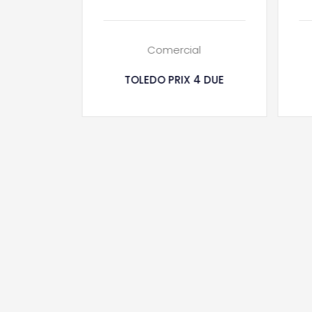
l
Comercial
UDC CO
TOLEDO PRIX 4 DUE